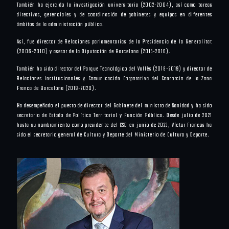
También ha ejercido la investigación universitaria (2002-2004), así como tareas
directivas, gerenciales y de coordinación de gabinetes y equipos en diferentes
ámbitos de la administración pública.
Así, fue director de Relaciones parlamentarias de la Presidencia de la Generalitat
(2006-2010) y asesor de la Diputación de Barcelona (2015-2016).
También ha sido director del Parque Tecnológico del Vallès (2018-2019) y director de
Relaciones Institucionales y Comunicación Corporativa del Consorcio de la Zona
Franca de Barcelona (2019-2020).
Ha desempeñado el puesto de director del Gabinete del ministro de Sanidad y ha sido
secretario de Estado de Política Territorial y Función Pública. Desde julio de 2021
hasta su nombramiento como presidente del CSD en junio de 2023, Víctor Francos ha
sido el secretario general de Cultura y Deporte del Ministerio de Cultura y Deporte.