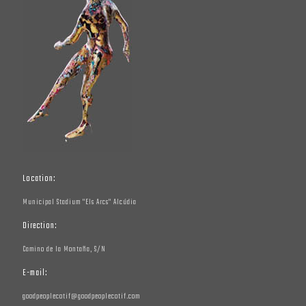
Location:
Municipal Stadium "Els Arcs" Alcúdia
Direction:
Camino de la Montaña, S/N
E-mail:
goodpeoplecotif@goodpeoplecotif.com