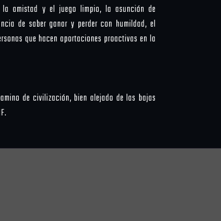
, la amistad y el juego limpio, la asunción de
tancia de saber ganar y perder con humildad, el
personas que hacen aportaciones proactivas en la
mino de civilización, bien alejado de las bajas
IF.