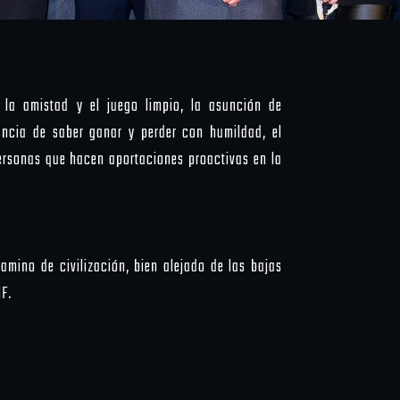
, la amistad y el juego limpio, la asunción de
tancia de saber ganar y perder con humildad, el
personas que hacen aportaciones proactivas en la
mino de civilización, bien alejado de las bajas
IF.