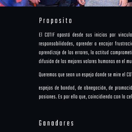
Proposito
El COTIF apostó desde sus inicios por vincula
responsabilidades, aprender a encajar frustrac
aprendizaje de los errores, la actitud comprome
difusión de los mejores valores humanos en el mu
Queremos que sean un espejo donde se mire el CO
espejos de bondad, de abnegación, de promoción
pasiones. Es por ello que, coincidiendo con la ce
Ganadores