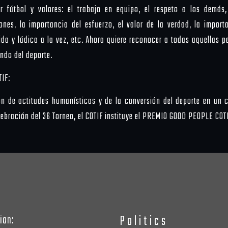
r fútbol y valores: el trabajo en equipo, el respeto a los demás
iones, la importancia del esfuerzo, el valor de la verdad, la impor
tida y lúdica a la vez, etc. Ahora quiere reconocer a todas aquellas 
ndo del deporte.
TIF:
 de actitudes humanísticas y de la conversión del deporte en un ca
lebración del 36 Torneo, el COTIF instituye el PREMIO GOOD PEOPLE COT
Politics
ion: