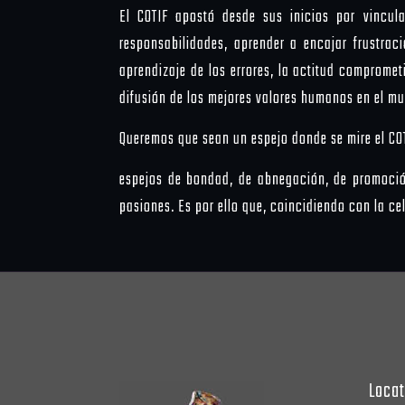
El COTIF apostó desde sus inicios por vincula
responsabilidades, aprender a encajar frustrac
aprendizaje de los errores, la actitud comprome
difusión de los mejores valores humanos en el mu
Queremos que sean un espejo donde se mire el CO
espejos de bondad, de abnegación, de promoción
pasiones. Es por ello que, coincidiendo con la ce
Locat