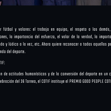
r fútbol y valores: el trabajo en equipo, el respeto a los demás
iones, la importancia del esfuerzo, el valor de la verdad, la impor
tida y lúdica a la vez, etc. Ahora quiere reconocer a todas aquellas 
ndo del deporte.
TIF:
 de actitudes humanísticas y de la conversión del deporte en un ca
lebración del 36 Torneo, el COTIF instituye el PREMIO GOOD PEOPLE COT