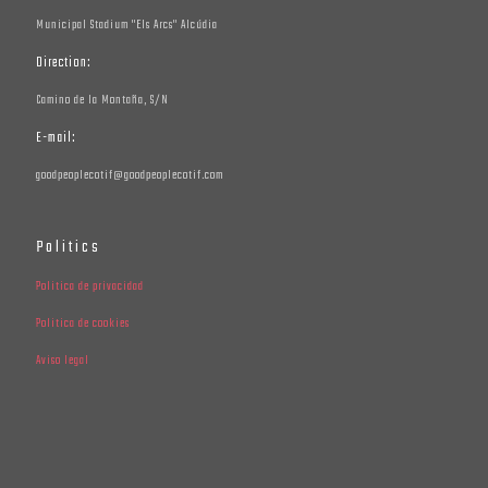
Municipal Stadium "Els Arcs" Alcúdia
Direction:
Camino de la Montaña, S/N
E-mail:
goodpeoplecotif@goodpeoplecotif.com
Politics
Politica de privacidad
Politica de cookies
Aviso legal