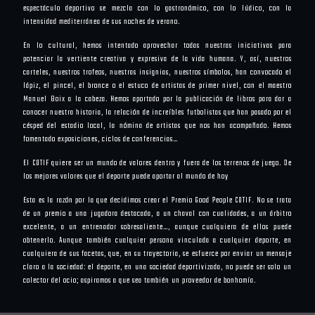
espectáculo deportivo se mezcla con lo gastronómico, con lo lúdico, con la
intensidad mediterránea de sus noches de verano.
En lo cultural, hemos intentado aprovechar todas nuestras iniciativas para
potenciar la vertiente creativa y expresiva de la vida humana. Y, así, nuestros
carteles, nuestros trofeos, nuestras insignias, nuestros símbolos, han convocado el
lápiz, el pincel, el bronce o el estuco de artistas de primer nivel, con el maestro
Manuel Boix a la cabeza. Hemos aportado por la publicación de libros para dar a
conocer nuestra historia, la relación de increíbles futbolistas que han pasado por el
césped del estadio local, la nómina de artistas que nos han acompañado. Hemos
fomentado exposiciones, ciclos de conferencias…
El COTIF quiere ser un mundo de valores dentro y fuera de los terrenos de juego. De
los mejores valores que el deporte puede aportar al mundo de hoy
Esta es la razón por la que decidimos crear el Premio Good People COTIF. No se trata
de un premio a una jugadora destacada, a un chaval con cualidades, a un árbitro
excelente, a un entrenador sobresaliente…, aunque cualquiera de ellos puede
obtenerlo. Aunque también cualquier persona vinculada a cualquier deporte, en
cualquiera de sus facetas, que, en su trayectoria, se esfuerce por enviar un mensaje
claro a la sociedad: el deporte, en una sociedad deportivizada, no puede ser solo un
colector del ocio; aspiramos a que sea también un proveedor de bonhomía.